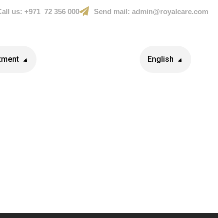
Call us:
+971 72 356 000
Send mail:
admin@royalcare.com
tment
Careers
More
English