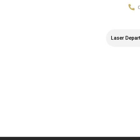
partments
Cosmetic Department
Laser Depar