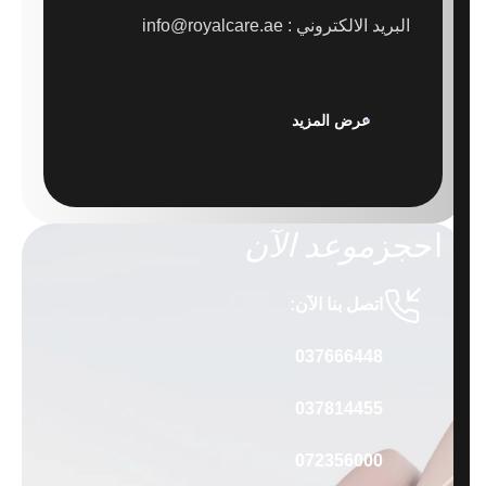
البريد الالكتروني : info@royalcare.ae
عرض المزيد
احجز
موعد الآن
اتصل بنا الآن:
037666448
037814455
072356000